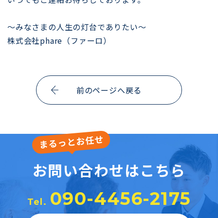
よくある質問
ファイナンシャルプランナーによるプチ
情報
～みなさまの人生の灯台でありたい～
会社概要
株式会社phare（ファーロ）
お問い合わせ
新着情報
前のページへ戻る
お問い合わせはこちら
コーポレートサイト
090-4456-2175
Tel.