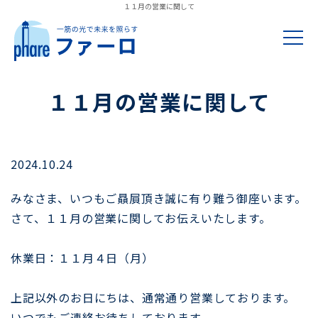
１１月の営業に関して
トップページ
１１月の営業に関して
遺品整理・生前整理
その他サービス
2024.10.24
料金・ご依頼の流れ
みなさま、いつもご贔屓頂き誠に有り難う御座います。
さて、１１月の営業に関してお伝えいたします。
作業実績
休業日：１１月４日（月）
遺品整理・生前整理に関して
お客様の声
上記以外のお日にちは、通常通り営業しております。
終活にまつわること
いつでもご連絡お待ちしております。